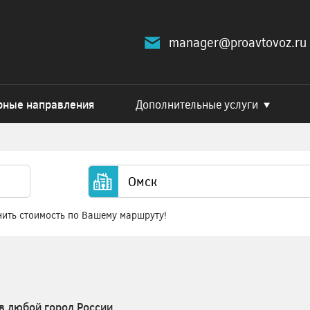
manager@proavtovoz.ru
рные направления
Дополнительные услуги
нить стоимость по Вашему маршруту!
в любой город России