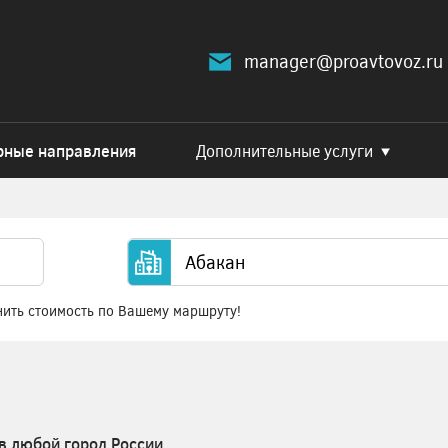
manager@proavtovoz.ru
рные направления
Дополнительные услуги
нить стоимость по Вашему маршруту!
в любой город России