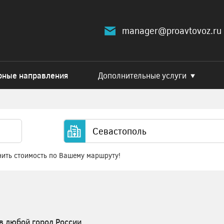
manager@proavtovoz.ru
рные направления
Дополнительные услуги
нить стоимость по Вашему маршруту!
в любой город России