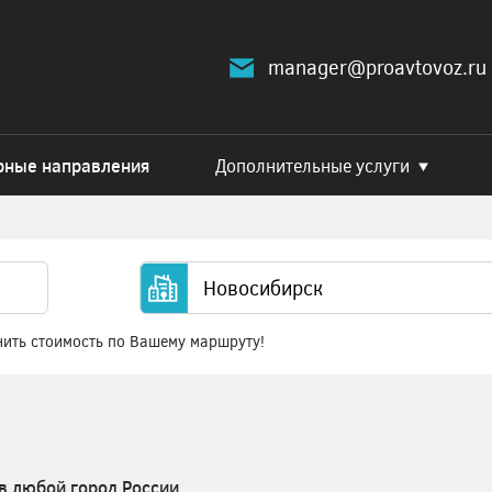
manager@proavtovoz.ru
рные направления
Дополнительные услуги
нить стоимость по Вашему маршруту!
в любой город России