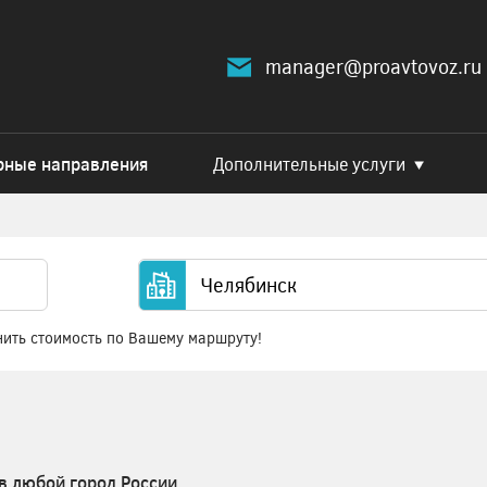
manager@proavtovoz.ru
рные направления
Дополнительные услуги
нить стоимость по Вашему маршруту!
в любой город России