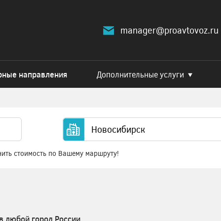
manager@proavtovoz.ru
рные направления
Дополнительные услуги
нить стоимость по Вашему маршруту!
в любой город России