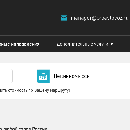
manager@proavtovoz.ru
рные направления
Дополнительные услуги
нить стоимость по Вашему маршруту!
в любой город России