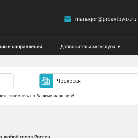
manager@proavtovoz.ru
рные направления
Дополнительные услуги
нить стоимость по Вашему маршруту!
в любой город России