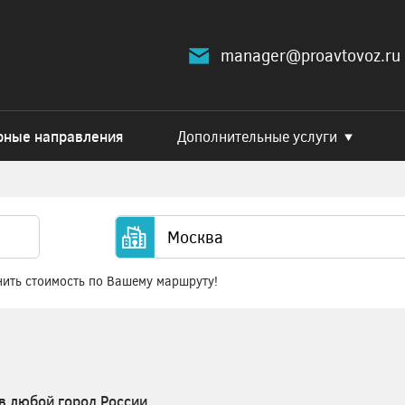
manager@proavtovoz.ru
рные направления
Дополнительные услуги
нить стоимость по Вашему маршруту!
в любой город России