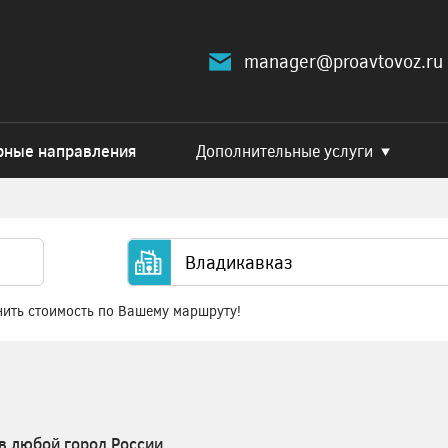
manager@proavtovoz.ru
рные направления
Дополнительные услуги
нить стоимость по Вашему маршруту!
в любой город России