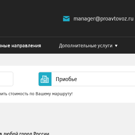
manager@proavtovoz.ru
рные направления
Дополнительные услуги
нить стоимость по Вашему маршруту!
в любой город России