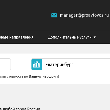
manager@proavtovoz.ru
рные направления
Дополнительные услуги
нить стоимость по Вашему маршруту!
в любой город России