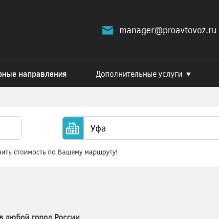
manager@proavtovoz.ru
рные направления
Дополнительные услуги
нить стоимость по Вашему маршруту!
в любой город России