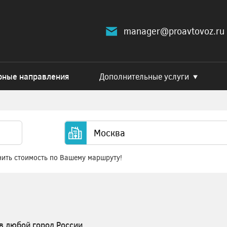
manager@proavtovoz.ru
рные направления
Дополнительные услуги
нить стоимость по Вашему маршруту!
в любой город России