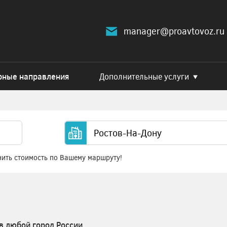
manager@proavtovoz.ru
рные направления
Дополнительные услуги
нить стоимость по Вашему маршруту!
в любой город России