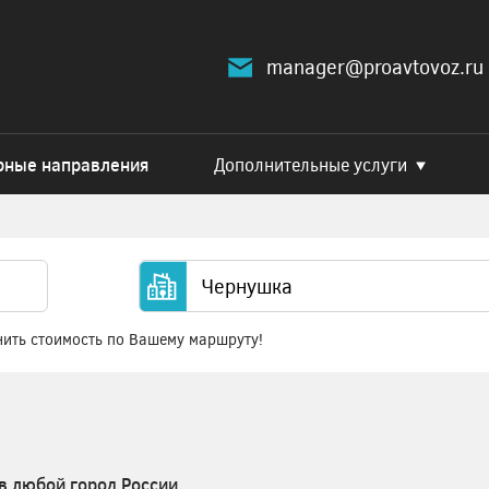
manager@proavtovoz.ru
рные направления
Дополнительные услуги
нить стоимость по Вашему маршруту!
в любой город России