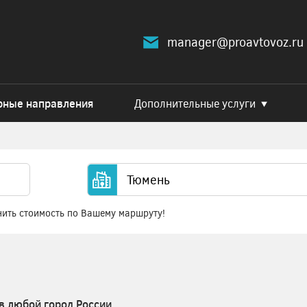
manager@proavtovoz.ru
рные направления
Дополнительные услуги
нить стоимость по Вашему маршруту!
в любой город России