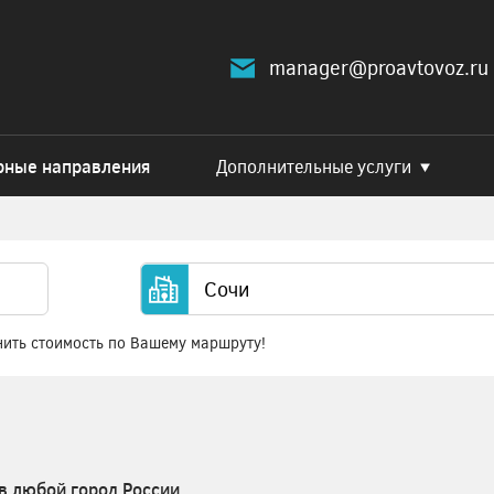
manager@proavtovoz.ru
рные направления
Дополнительные услуги
нить стоимость по Вашему маршруту!
в любой город России