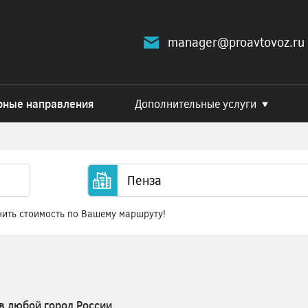
manager@proavtovoz.ru
рные направления
Дополнительные услуги
нить стоимость по Вашему маршруту!
в любой город России