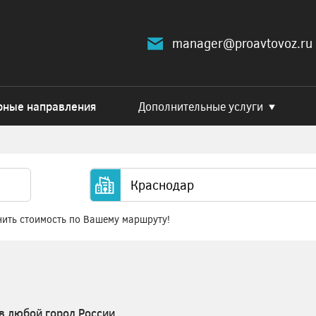
manager@proavtovoz.ru
рные направления
Дополнительные услуги
нить стоимость по Вашему маршруту!
в любой город России