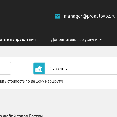
manager@proavtovoz.ru
рные направления
Дополнительные услуги
нить стоимость по Вашему маршруту!
в любой город России