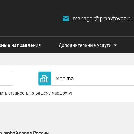
manager@proavtovoz.ru
рные направления
Дополнительные услуги
нить стоимость по Вашему маршруту!
в любой город России